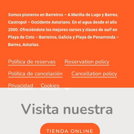
Somos pioneros en Barreiros – A Mariña de Lugo y Barres,
Castropol – Occidente Asturiano. En el agua desde el año
2000. Ofreciéndote los mejores cursos y clases de surf en
Playa de Coto – Barreiros, Galicia y Playa de Penarronda –
Barres, Asturias.
Política de reservas
Reservation policy
Política de cancelación
Cancellation policy
Privacidad
Cookies
Visita nuestra
TIENDA ONLINE